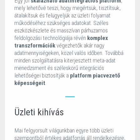
Egy jól
skálázható adatintegrációs platform
,
mely lehetővé teszi, hogy megértsük, tisztítsuk,
átalakítsuk és felügyeljük az üzleti folyamat
működéséhez szükséges adatokat. Széles
eszközkészlete és masszívan párhuzamos
feldolgozási technológiája révén
komplex
transzformációk
végezhetők akár nagy
adatmennyiségeken, közel valós időben. Továbbá
minden szolgáltatásra kiterjesztett meta-adat
menedzsment és széleskörű integrációs
lehetőségei biztosítják a
platform piacvezető
képességeit
.
Üzleti kihívás
Mai felgyorsult világunkban egyre több üzleti
szempontból értékes adatforrás áll rendelkezésre,