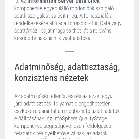
is. Az
Information Server Data Click
komponense egyedülálló módon önkiszolgáló
adatkiszolgálást valósít meg. A felhasználó a
rendelkezésére álló adatforrásból - Big Data vagy
adattárház - saját maga töltheti át a releváns,
később felhasználni kívánt adatokat.
Adatminőség, adattisztaság,
konzisztens nézetek
Az adatminőség ellenőrzési és az ezzel együtt
járó adattisztítási folyamat elengedhetetlen
eszközei a garantáltan megbízható üzleti adatok
előállításának. Az InfoSphere QualityStage
komponense segítségével ezen feldolgozási
feladatok felügyelhetővé válnak, az adatok