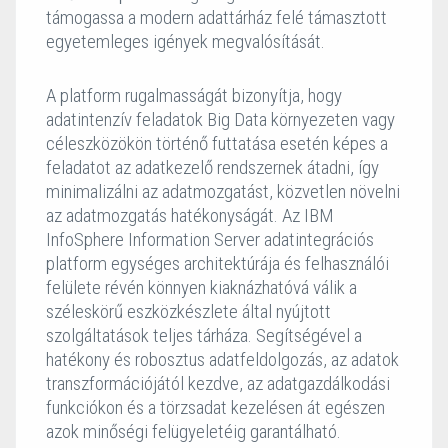
támogassa a modern adattárház felé támasztott
egyetemleges igények megvalósítását.
A platform rugalmasságát bizonyítja, hogy
adatintenzív feladatok Big Data környezeten vagy
céleszközökön történő futtatása esetén képes a
feladatot az adatkezelő rendszernek átadni, így
minimalizálni az adatmozgatást, közvetlen növelni
az adatmozgatás hatékonyságát. Az IBM
InfoSphere Information Server adatintegrációs
platform egységes architektúrája és felhasználói
felülete révén könnyen kiaknázhatóvá válik a
széleskörű eszközkészlete által nyújtott
szolgáltatások teljes tárháza. Segítségével a
hatékony és robosztus adatfeldolgozás, az adatok
transzformációjától kezdve, az adatgazdálkodási
funkciókon és a törzsadat kezelésen át egészen
azok minőségi felügyeletéig garantálható.