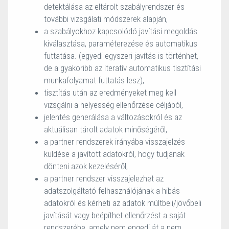
detektálása az eltárolt szabályrendszer és
további vizsgálati módszerek alapján,
a szabályokhoz kapcsolódó javítási megoldás
kiválasztása, paraméterezése és automatikus
futtatása. (egyedi egyszeri javítás is történhet,
de a gyakoribb az iteratív automatikus tisztítási
munkafolyamat futtatás lesz),
tisztítás után az eredményeket meg kell
vizsgálni a helyesség ellenőrzése céljából,
jelentés generálása a változásokról és az
aktuálisan tárolt adatok minőségéről,
a partner rendszerek irányába visszajelzés
küldése a javított adatokról, hogy tudjanak
dönteni azok kezeléséről,
a partner rendszer visszajelezhet az
adatszolgáltató felhasználójának a hibás
adatokról és kérheti az adatok múltbeli/jövőbeli
javítását vagy beépíthet ellenőrzést a saját
rendszerébe, amely nem engedi át a nem