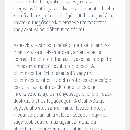
sztenderdizálása, validálása és javítása
megvalósítható, garantálva ezzel az adattárházba
kerülő adatok jobb minőségét. Utóbbiak javítása,
valamint függőségeik elemzése ütemezetten
vagy akár valós időben is történhet.
Az eszköz számos minőségi metrikát számítva
monitorozza a folyamatokat, amennyiben a
normálistól eltérést tapasztal, azonnal meggátolja
a hibás információ tovább terjedését. Az
ellenőrzés történhet akár betű vagy minta
ellenőrzés szintjén. Utóbbi erőteljes képességei
észlelik - az adatmezők rendellenessége,
inkonzisztenciája és hiányossága ellenére - azok
duplikációját és függőségeit. A QualityStage
egyedülálló statisztikai mintaillesztő motorja
megállapítja annak a valószínűségét, hogy két
vagy több adathalmaz ugyanazt az üzleti
objektumot reprezentálja. Ezután az eszköz