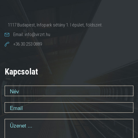
1117 Budapest, Infopark sétány 1. I épület, földszint.
Email: info@virzrt.hu
+36 30 253 0889
Kapcsolat