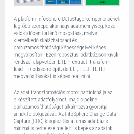
A platform InfoSphere DataStage komponensének
legfőbb szerepe akár nagy adatmennyiség, közel
valós időben történő mozgatása, melyet
kiemelkedő skálázhatósági és
párhuzamosíthatósági képességeivel képes
megvalósítani. Ezen robosztus, adatbázison kívüli
rendszer alapvetően ETL – extract, transform,
load – módszerre épít, de ELT, TELT, TETLT
megvalósításokat is képes realizálni.
Az adat transzformációs motor partícionálja az
elkészített adatfolyamot, majd pipeline
párhuzamosíthatóságot alkalmazva gyorsítja
annak feldolgozását. Az InfoSphere Change Data
Capture (CDC) kiegészítés a forrás adatbázis
minimális terhelése mellett is képes az adatok