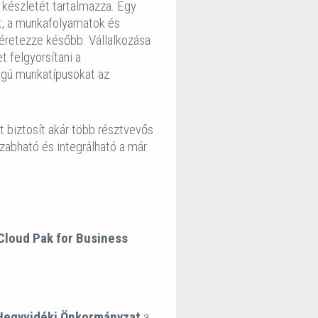
 készletét tartalmazza. Egy
ek, a munkafolyamatok és
éretezze később. Vállalkozása
t felgyorsítani a
ságú munkatípusokat az
 biztosít akár több résztvevős
zabható és integrálható a már
Cloud Pak for Business
Hegyvidéki Önkormányzat
a