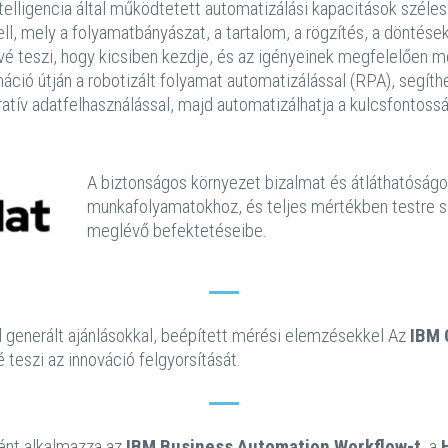
elligencia által működtetett automatizálási kapacitások széles
l, mely a folyamatbányászat, a tartalom, a rögzítés, a döntés
vé teszi, hogy kicsiben kezdje, és az igényeinek megfelelően m
rmáció útján a robotizált folyamat automatizálással (RPA), segíthe
ratív adatfelhasználással, majd automatizálhatja a kulcsfontos
A biztonságos környezet bizalmat és átláthatóságot
munkafolyamatokhoz, és teljes mértékben testre s
meglévő befektetéseibe.
l generált ajánlásokkal, beépített mérési elemzésekkel Az
IBM 
 teszi az innováció felgyorsítását.
ént alkalmazza az
IBM Business Automation Workflow-t
, a