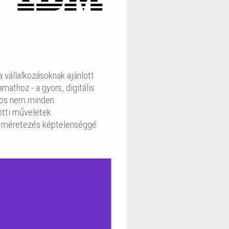
 vállalkozásoknak ajánlott
athoz - a gyors, digitális
jnos nem minden
ötti műveletek
a méretezés képtelenséggé