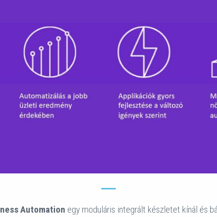
iness Automation
egy moduláris integrált készletet kínál és b