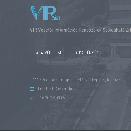
VIR Vezetői Információs Rendszerek Szolgáltató Zrt
ADATVÉDELEM
OLDALTÉRKÉP
1117 Budapest, Infopark sétány 1. I épület, földszint.
Email: info@virzrt.hu
+36 30 253 0889