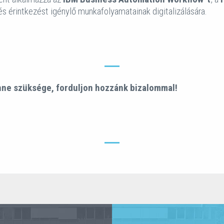
és érintkezést igénylő munkafolyamatainak digitalizálására.
nne szüksége, forduljon hozzánk bizalommal!