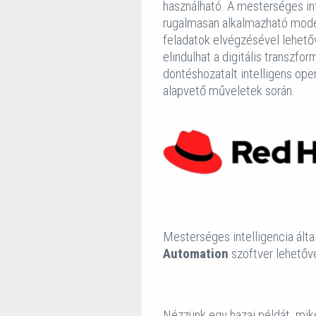
használható. A mesterséges int
rugalmasan alkalmazható model
feladatok elvégzésével lehető
elindulhat a digitális transzfo
döntéshozatalt intelligens ope
alapvető műveletek során.
Mesterséges intelligencia álta
Automation
szoftver lehetővé
Nézzünk egy hazai példát, mik