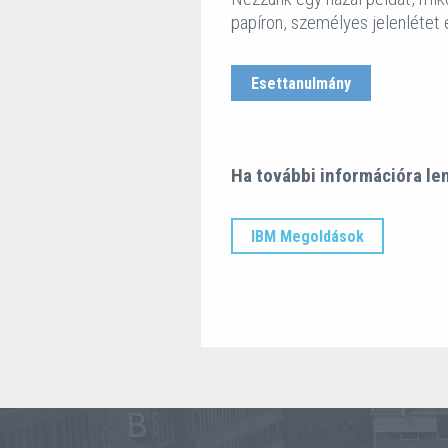
papíron, személyes jelenlétet 
Esettanulmány
Ha további információra le
IBM Megoldások