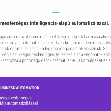
 mesterséges intelligencia-alapú automatizálással.
apú automatizálásban rejlő lehetőségek teljes kihasználásához a
 már bevált automatizálási szoftvereket, és minden munkafolyam
matok optimalizálásáig - a legjobb megoldást alkalmazniuk. Sa
még a szükséges technológiák teljes skáláját a végpontok köz
kszorozza a pontmegoldások számát, emeli a költségeket és 