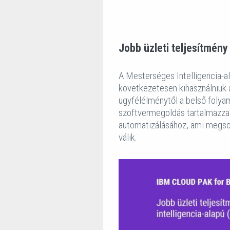
Jobb üzleti teljesítmény
A Mesterséges Intelligencia-al
következetesen kihasználniuk a
ügyfélélménytől a belső folya
szoftvermegoldás tartalmazza 
automatizálásához, ami megso
válik.