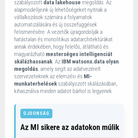
szabályozott
data lakehouse
megoldás. Az
alapmodelljeink új lehetőségeket nyitnak a
vállalkozások számára a folyamatok
automatizálására és új összefüggések
felismerésére. A vezetők újragondolják a
hatástalan és monolitikus adatarchitektúrákat
annak érdekében, hogy felelős, átlátható és
magyarázható
mesterséges intelligenciát
skálázhassanak
. Az
IBM watsonx.data olyan
megoldás
, amely segít az adatvezérelt
szervezeteknek az elemzési és
MI-
munkaterhelések
szabályozott skálázásában,
kihasználva minden adatot bárhol is legyenek.
ÚJDONSÁG
Az MI sikere az adatokon múlik