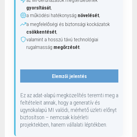
az MI-beruházások megtérülésének
gyorsítását
,
a működési hatékonyság
növelését
,
a megfelelőségi és biztonsági kockázatok
csökkentését
,
valamint a hosszú távú technológiai
rugalmasság
megőrzését
.
Elemzői jelentés
Ez az adat-alapú megközelítés teremti meg a
feltételeit annak, hogy a generatív és
ügynökalapú MI valódi, mérhető üzleti előnyt
biztosítson – nemcsak kísérleti
projektekben, hanem vállalati léptékben.