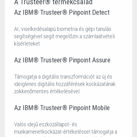
A Trusteer® termékcsalád
Az IBM® Trusteer® Pinpoint Detect
AI, viselkedésalapú biometria és gépi tanulás
segítségével segít megelőzni a számlaátvételi
kísérleteket.
Az IBM® Trusteer® Pinpoint Assure
Támogatja a digitális transzformációt az új és
ideiglenes digitális hozzáférések kockázatának
zökkenőmentes értékelésével.
Az IBM® Trusteer® Pinpoint Mobile
Valós idejű eszközállapot- és
munkamenetkockázat-értékeléssel támogatja a