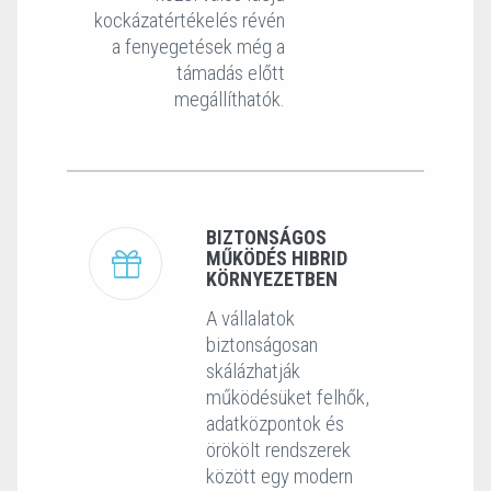
kockázatértékelés révén
a fenyegetések még a
támadás előtt
megállíthatók.
BIZTONSÁGOS
MŰKÖDÉS HIBRID
KÖRNYEZETBEN
A vállalatok
biztonságosan
skálázhatják
működésüket felhők,
adatközpontok és
örökölt rendszerek
között egy modern