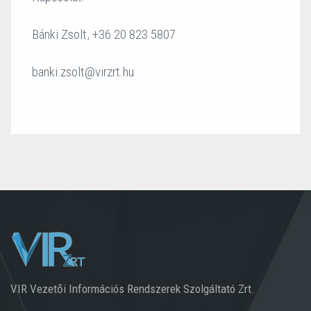
Bánki Zsolt, +36 20 823 5807
banki.zsolt@virzrt.hu
VIR Vezetői Információs Rendszerek Szolgáltató Zrt.