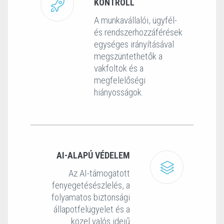
KONTROLL
A munkavállalói, ügyfél-
és rendszerhozzáférések
egységes irányításával
megszüntethetők a
vakfoltok és a
megfelelőségi
hiányosságok.
AI-ALAPÚ VÉDELEM
Az AI-támogatott
fenyegetésészlelés, a
folyamatos biztonsági
állapotfelügyelet és a
közel valós idejű