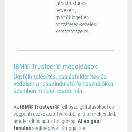
infrastruktúrára
tervezett,
gyártófüggetlen
hozzáférés-kezelési
keretrendszerrel.
IBM® Trusteer® megoldások
Ügyfélhitelesítés, csalásfelderítés és
védelem a rosszindulatú felhasználókkal
szemben minden csatornán
Az
IBM® Trusteer®
felhőszolgáltatásokból és
végponti eszközszoftverekből álló termékcsalád,
amely felhőalapú intelligencia,
AI és gépi
tanulás
segítségével támogatja a