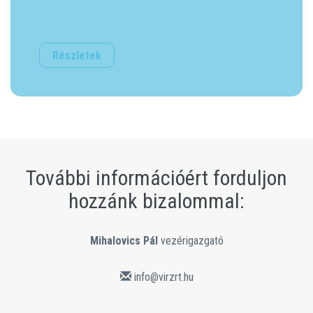
Részletek
További információért forduljon
hozzánk bizalommal:
Mihalovics Pál
vezérigazgató
info@virzrt.hu